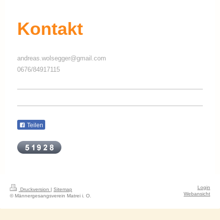
Kontakt
andreas.wolsegger@gmail.com
0676/84917115
Teilen
Login
Druckversion
|
Sitemap
Webansicht
© Männergesangsverein Matrei i. O.